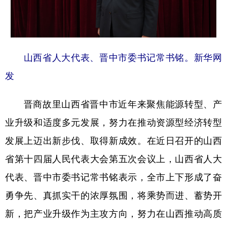
学术中国
乡村振兴
银龄
溯源中国
城市
旅游
能源
会展
山西省人大代表、晋中市委书记常书铭。新华网
彩票
娱乐
时尚
悦读
发
公益
一带一路
亚太网
上市公司
晋商故里山西省晋中市近年来聚焦能源转型、产
文化产业
业升级和适度多元发展，努力在推动资源型经济转型
发展上迈出新步伐、取得新成效。在近日召开的山西
地方频道
省第十四届人民代表大会第五次会议上，山西省人大
北京
天津
河北
山西
代表、晋中市委书记常书铭表示，全市上下形成了奋
辽宁
吉林
上海
江苏
勇争先、真抓实干的浓厚氛围，将乘势而进、蓄势开
浙江
安徽
福建
江西
新，把产业升级作为主攻方向，努力在山西推动高质