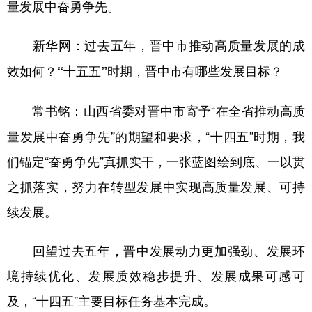
量发展中奋勇争先。
山东
河南
湖北
湖南
广东
广西
海南
重庆
新华网：过去五年，晋中市推动高质量发展的成
四川
贵州
云南
西藏
效如何？“十五五”时期，晋中市有哪些发展目标？
陕西
甘肃
青海
宁夏
山西省委对晋中市寄予“在全省推动高质
常书铭：
新疆
内蒙古
黑龙江
量发展中奋勇争先”的期望和要求，“十四五”时期，我
们锚定“奋勇争先”真抓实干，一张蓝图绘到底、一以贯
多语种频道
之抓落实，努力在转型发展中实现高质量发展、可持
English
Español
Français
عربى
续发展。
Русский язык
日本語
한국어
回望过去五年，晋中发展动力更加强劲、发展环
Deutsch
Português
境持续优化、发展质效稳步提升、发展成果可感可
及，“十四五”主要目标任务基本完成。