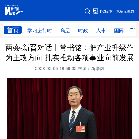
手机版
PC版本
网站无障碍
网站地图
首页
学习进行时
高层
时政
人事
国际
财
两会·新晋对话丨常书铭：把产业升级作
学习进行时
高层
时政
人事
为主攻方向 扎实推动各项事业向前发展
国际
财经
网评
港澳
2026-02-05 18:59:32
来源：新华网
台湾
思客智库
全球连线
教育
科技
科创
量子
体育
文化
书画
健康
军事
访谈
视频
图片
政务
法律
中央文件
金融
汽车
食品
人居
信息化
数字经济