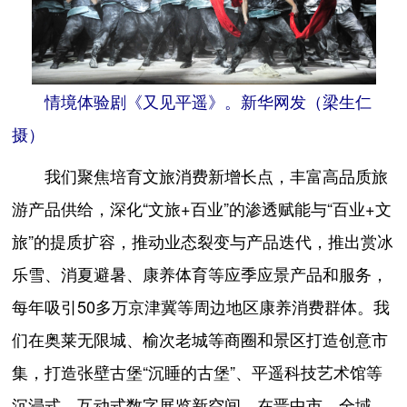
情境体验剧《又见平遥》。新华网发（梁生仁
摄）
我们聚焦培育文旅消费新增长点，丰富高品质旅
游产品供给，深化“文旅+百业”的渗透赋能与“百业+文
旅”的提质扩容，推动业态裂变与产品迭代，推出赏冰
乐雪、消夏避暑、康养体育等应季应景产品和服务，
每年吸引50多万京津冀等周边地区康养消费群体。我
们在奥莱无限城、榆次老城等商圈和景区打造创意市
集，打造张壁古堡“沉睡的古堡”、平遥科技艺术馆等
沉浸式、互动式数字展览新空间。在晋中市，全域、