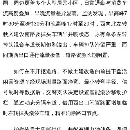
圈，周边覆盖多个大型居民小区，日常通勤与消费车
流高度叠加，早晚流量差异显著。监测发现，早高峰7
时30分至8时30分和晚高峰17时至20时，西向北左转
驶入建设南路及掉头车辆呈井喷状态，原有单条左转
掉头混合车道长期饱和溢出，车辆排队滞留严重；而
同期西出口通行流量极低，道路资源长期闲置。
如何在不开挖道路、不做土建改造的前提下盘活
闲置资源？经现场测量路面净宽、最小转弯半径、信
号配时等数据后，交警支队决定设置智能潮汐移动护
栏，通过动态分隔车道，借用西出口闲置路面增加临
时左转掉头潮汐车道，精准消除路口节点。
护栏依靠太阳能供电，并配有锂电池储备，即便