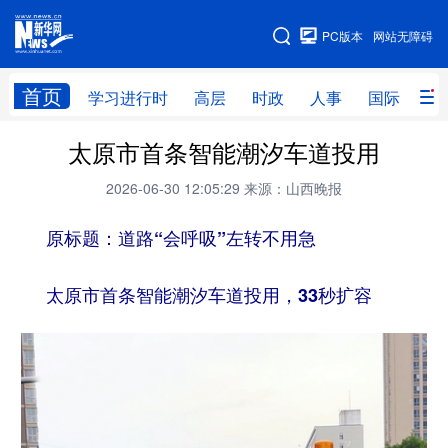
手机版
PC版本
网站无障碍
网站地图
首页
学习进行时
高层
时政
人事
国际
财
太原市首条智能潮汐车道投用
学习进行时
高层
时政
人事
2026-06-30 12:05:29
来源：山西晚报
国际
财经
网评
港澳
原标题：道路“会呼吸”左转不用急
台湾
思客智库
全球连线
教育
科技
科创
量子
体育
太原市首条智能潮汐车道投用，33秒扩容
文化
书画
健康
军事
访谈
视频
图片
政务
法律
中央文件
金融
汽车
食品
人居
信息化
数字经济