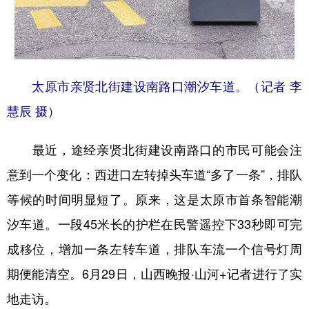
山东
河南
湖北
湖南
广东
广西
海南
重庆
四川
贵州
云南
西藏
太原市亲贤北街建设南路口潮汐车道。（记者 李
陕西
甘肃
青海
宁夏
慧辰 摄）
新疆
内蒙古
黑龙江
最近，途经亲贤北街建设南路口的市民可能会注
多语种频道
意到一个变化：西进口左转掉头车道“多了一条”，排队
等候的时间明显短了。原来，这是太原市首条智能潮
English
Español
Français
عربى
汐车道。一段45米长的护栏在民警遥控下33秒即可完
Русский язык
日本語
한국어
成移位，增加一条左转车道，排队车流一个信号灯周
Deutsch
Português
期便能清空。6月29日，山西晚报·山河+记者进行了实
地走访。