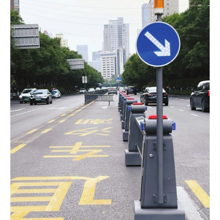
学术中国
乡村振兴
银龄
溯源中国
城市
旅游
能源
会展
彩票
娱乐
时尚
悦读
公益
一带一路
亚太网
上市公司
文化产业
地方频道
北京
天津
河北
山西
辽宁
吉林
上海
江苏
浙江
安徽
福建
江西