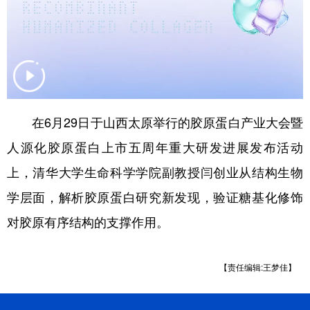
山东
河南
湖北
湖南
广东
广西
海南
重庆
四川
贵州
云南
西藏
陕西
甘肃
青海
宁夏
在6月29日于山西太原举行的胶原蛋白产业大会暨
新疆
内蒙古
黑龙江
人源化胶原蛋白上市五周年重大研发进展发布活动
上，清华大学生命科学学院副教授闫创业从结构生物
多语种频道
学层面，解析胶原蛋白研究新发现，验证糖基化修饰
English
Español
Français
عربى
对胶原有序结构的支撑作用。
Русский язык
日本語
한국어
Deutsch
Português
【责任编辑:王梦佳】