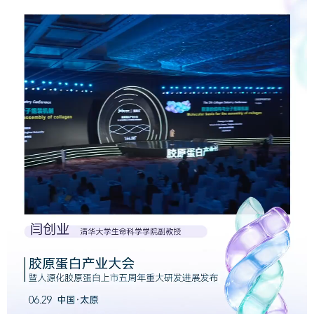
学术中国
乡村振兴
银龄
溯源中国
城市
旅游
能源
会展
彩票
娱乐
时尚
悦读
公益
一带一路
亚太网
上市公司
文化产业
地方频道
北京
天津
河北
山西
辽宁
吉林
上海
江苏
浙江
安徽
福建
江西