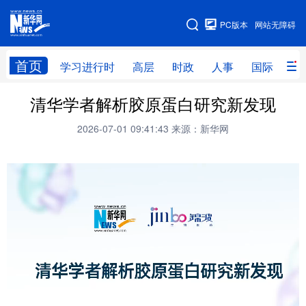
手机版
PC版本
网站无障碍
网站地图
首页
学习进行时
高层
时政
人事
国际
财
清华学者解析胶原蛋白研究新发现
学习进行时
高层
时政
人事
2026-07-01 09:41:43
来源：新华网
国际
财经
网评
港澳
台湾
思客智库
全球连线
教育
科技
科创
量子
体育
文化
书画
健康
军事
访谈
视频
图片
政务
法律
中央文件
金融
汽车
食品
人居
信息化
数字经济