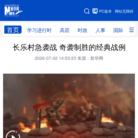
手机版
PC版本
网站无障碍
网站地图
首页
学习进行时
高层
时政
人事
国际
财
长乐村急袭战 奇袭制胜的经典战例
学习进行时
高层
时政
人事
2026-07-02 14:53:23
来源：新华网
国际
财经
网评
港澳
台湾
思客智库
全球连线
教育
科技
科创
量子
体育
文化
书画
健康
军事
访谈
视频
图片
政务
法律
中央文件
金融
汽车
食品
人居
信息化
数字经济