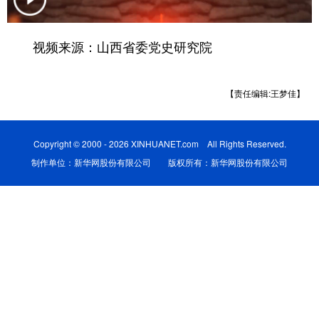
学术中国
乡村振兴
银龄
溯源中国
视频来源：山西省委党史研究院
城市
旅游
能源
会展
彩票
娱乐
时尚
悦读
【责任编辑:王梦佳】
公益
一带一路
亚太网
上市公司
Copyright © 2000 - 2026 XINHUANET.com All Rights Reserved.
文化产业
制作单位：新华网股份有限公司 版权所有：新华网股份有限公司
地方频道
北京
天津
河北
山西
辽宁
吉林
上海
江苏
浙江
安徽
福建
江西