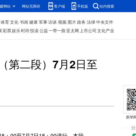
建网站
网站无障碍
客户端
手机版
站内搜索
体育
文化
书画
健康
军事
访谈
视频
图片
政务
法律
中央文件
展
彩票
娱乐
时尚
悦读
公益
一带一路
亚太网
上市公司
文化产业
（第二段）7月2日至
00至7月7日18：00进行，本段