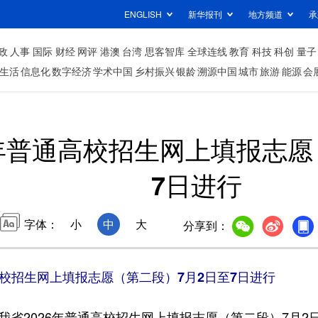
ENGLISH
新华报刊
地方频道
承
政
人事
国际
财经
网评
港澳
台湾
思客智库
全球连线
教育
科技
科创
量子
生活
信息化
数字经济
学术中国
乡村振兴
银龄
溯源中国
城市
旅游
能源
会
6年普通高校招生网上填报志愿
7日进行
字体：
小
中
大
分享到：
高校招生网上填报志愿（第二段）7月2日至7日进行
2026年普通高校招生网上填报志愿（第二段）7月2日8：