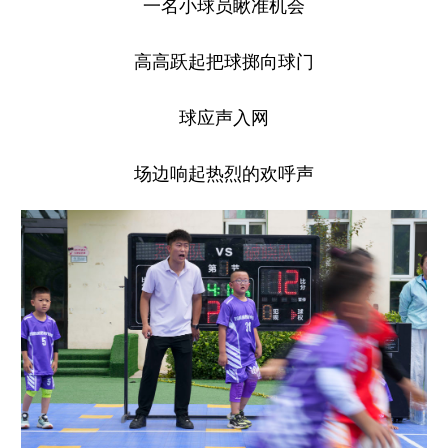
一名小球员瞅准机会
高高跃起把球掷向球门
球应声入网
场边响起热烈的欢呼声