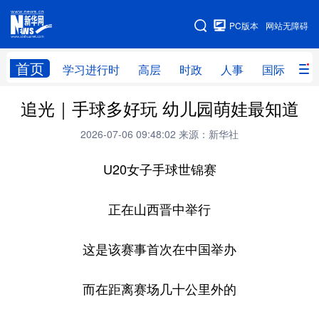
手机版
PC版本
网站无障碍
网站地图
首页
学习进行时
高层
时政
人事
国际
财
追光｜手球多好玩 幼儿园萌娃最知道
学习进行时
高层
时政
人事
2026-07-06 09:48:02
来源：新华社
国际
财经
网评
港澳
U20女子手球世锦赛
台湾
思客智库
全球连线
教育
科技
科创
量子
体育
正在山西晋中举行
文化
书画
健康
军事
这是该赛事首次在中国举办
访谈
视频
图片
政务
而在距离赛场几十公里外的
法律
中央文件
金融
汽车
食品
人居
信息化
数字经济