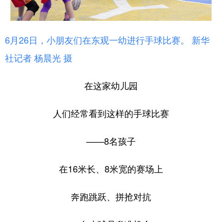
山东
河南
湖北
湖南
广东
广西
海南
重庆
6月26日，小朋友们在东观一幼进行手球比赛。 新华
四川
贵州
云南
西藏
社记者 杨晨光 摄
陕西
甘肃
青海
宁夏
在这家幼儿园
新疆
内蒙古
黑龙江
人们经常看到这样的手球比赛
多语种频道
——8名孩子
English
Español
Français
عربى
Русский язык
日本語
한국어
在16米长、8米宽的赛场上
Deutsch
Português
奔跑跳跃、拼抢对抗