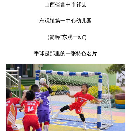
山西省晋中市祁县
学术中国
乡村振兴
银龄
溯源中国
东观镇第一中心幼儿园
城市
旅游
能源
会展
（简称“东观一幼”)
彩票
娱乐
时尚
悦读
公益
一带一路
亚太网
上市公司
手球是那里的一张特色名片
文化产业
地方频道
北京
天津
河北
山西
辽宁
吉林
上海
江苏
浙江
安徽
福建
江西