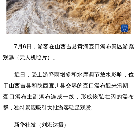
学术中国
乡村振兴
银龄
溯源中国
城市
旅游
能源
会展
彩票
娱乐
时尚
悦读
7月6日，游客在山西吉县黄河壶口瀑布景区游览
公益
一带一路
亚太网
上市公司
观瀑（无人机照片）。
文化产业
近日，受上游降雨增多和水库调节放水影响，位
于山西吉县和陕西宜川县交界的壶口瀑布迎来汛期。
地方频道
壶口瀑布主副瀑布连成一线，形成恢弘壮阔的瀑布
北京
天津
河北
山西
群，独特景观吸引大批游客驻足观赏。
辽宁
吉林
上海
江苏
新华社发（刘宏达摄）
浙江
安徽
福建
江西