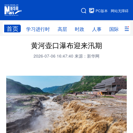
手机版
PC版本
网站无障碍
网站地图
首页
学习进行时
高层
时政
人事
国际
财
黄河壶口瀑布迎来汛期
学习进行时
高层
时政
人事
2026-07-06 16:47:40
来源：新华网
国际
财经
网评
港澳
台湾
思客智库
全球连线
教育
科技
科创
量子
体育
文化
书画
健康
军事
访谈
视频
图片
政务
法律
中央文件
金融
汽车
食品
人居
信息化
数字经济