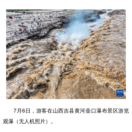
山东
河南
湖北
湖南
广东
广西
海南
重庆
四川
贵州
云南
西藏
陕西
甘肃
青海
宁夏
新疆
内蒙古
黑龙江
多语种频道
English
Español
Français
عربى
Русский язык
日本語
한국어
7月6日，游客在山西吉县黄河壶口瀑布景区游览
Deutsch
Português
观瀑（无人机照片）。