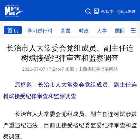
手机版
PC版本
网站无障碍
网站地图
首页
学习进行时
高层
时政
人事
国际
财
长治市人大常委会党组成员、副主任连
学习进行时
高层
时政
人事
树斌接受纪律审查和监察调查
国际
财经
网评
港澳
2026-07-07 17:24:47
来源：山西省纪委监委网站
台湾
思客智库
全球连线
教育
原标题：长治市人大常委会党组成员、副主任连
科技
科创
量子
体育
树斌接受纪律审查和监察调查
文化
书画
健康
军事
长治市人大常委会党组成员、副主任连树斌涉嫌
访谈
视频
图片
政务
严重违纪违法，目前正接受省纪委监委纪律审查和监
法律
中央文件
金融
汽车
察调查。
食品
人居
信息化
数字经济