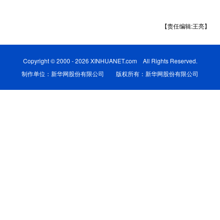
学术中国
乡村振兴
银龄
溯源中国
【责任编辑:王亮】
城市
旅游
能源
会展
彩票
娱乐
时尚
悦读
Copyright © 2000 - 2026 XINHUANET.com All Rights Reserved.
制作单位：新华网股份有限公司 版权所有：新华网股份有限公司
公益
一带一路
亚太网
上市公司
文化产业
地方频道
北京
天津
河北
山西
辽宁
吉林
上海
江苏
浙江
安徽
福建
江西