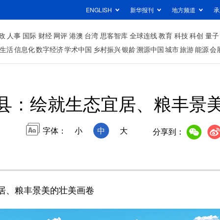
ENGLISH
新华报刊
地方频道
承
政
人事
国际
财经
网评
港澳
台湾
思客智库
全球连线
教育
科技
科创
量子
生活
信息化
数字经济
学术中国
乡村振兴
银龄
溯源中国
城市
旅游
能源
会
县：绘就生态宜居、粮丰景
字体：
小
中
大
分享到：
居、粮丰景美的壮美画卷