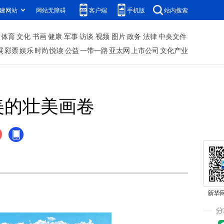
建网站
网站无障碍
客户端
手机版
站内搜索
体育
文化
书画
健康
军事
访谈
视频
图片
政务
法律
中央文件
展
彩票
娱乐
时尚
悦读
公益
一带一路
亚太网
上市公司
文化产业
美的壮美画卷