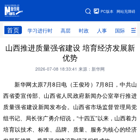
手机版
PC版本
网站无障碍
网站地图
首页
学习进行时
高层
时政
人事
国际
财
山西推进质量强省建设 培育经济发展新
学习进行时
高层
时政
人事
优势
国际
财经
网评
港澳
2026-07-08 18:33:41
来源：新华网
台湾
思客智库
全球连线
教育
新华网太原7月8日电（王俊玲）7月8日，中共山
科技
科创
量子
体育
西省委宣传部、山西省人民政府新闻办公室举行推进
文化
书画
健康
军事
质量强省建设新闻发布会。山西省市场监督管理局党
访谈
视频
图片
政务
组书记、局长张广勇介绍说，“十四五”以来，山西着力
法律
中央文件
金融
汽车
培育以技术、标准、品牌、质量、服务为核心的经济
食品
人居
信息化
数字经济