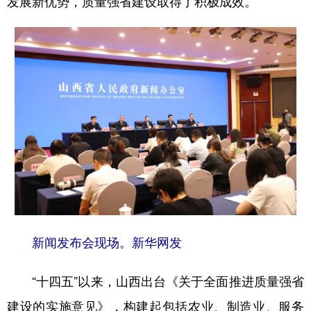
发展新优势，质量强省建设取得了积极成效。
学术中国
乡村振兴
银龄
溯源中国
城市
旅游
能源
会展
彩票
娱乐
时尚
悦读
公益
一带一路
亚太网
上市公司
文化产业
地方频道
北京
天津
河北
山西
新闻发布会现场。新华网发
辽宁
吉林
上海
江苏
“十四五”以来，山西出台《关于全面推进质量强省
浙江
安徽
福建
江西
建设的实施意见》，构建起包括农业、制造业、服务