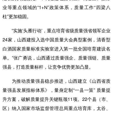
山东
河南
湖北
湖南
业等重点领域的“1+N”政策体系，质量工作“四梁八
广东
广西
海南
重庆
柱”更加稳固。
四川
贵州
云南
西藏
“实施‘头雁行动’，重点培育省级质量强省领军企业
陕西
甘肃
青海
宁夏
24家，山西建投入选中国质量大会典型案例，清香型
新疆
内蒙古
黑龙江
白酒国家质量标准实验室进入第一批全国培育建设名
单。”张广勇说，山西通过质量强企、质量强链、质量
多语种频道
强县，打造质量标杆，让竞争优势更加凸显。
English
Español
Français
عربى
为推动质量强县稳步推进，山西建立《山西省质
Русский язык
日本語
한국어
量强县发展指标体系》，量身定制“一县一策” 质量提
Deutsch
Português
升方案，破解质量提升关键瓶颈11项。22个县（市、
区）纳入国家市场监督管理总局重点培育库，太谷、