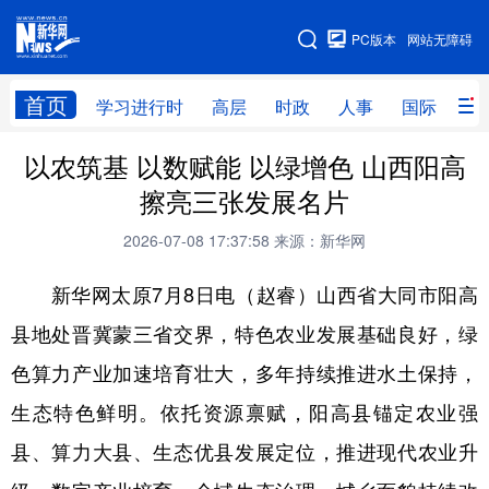
手机版
PC版本
网站无障碍
网站地图
首页
学习进行时
高层
时政
人事
国际
财
以农筑基 以数赋能 以绿增色 山西阳高
学习进行时
高层
时政
人事
擦亮三张发展名片
国际
财经
网评
港澳
2026-07-08 17:37:58
来源：新华网
台湾
思客智库
全球连线
教育
新华网太原7月8日电（赵睿）山西省大同市阳高
科技
科创
量子
体育
县地处晋冀蒙三省交界，特色农业发展基础良好，绿
文化
书画
健康
军事
色算力产业加速培育壮大，多年持续推进水土保持，
访谈
视频
图片
政务
生态特色鲜明。依托资源禀赋，阳高县锚定农业强
法律
中央文件
金融
汽车
县、算力大县、生态优县发展定位，推进现代农业升
食品
人居
信息化
数字经济