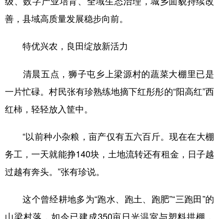
级、数字产业培育、全域生态治理，城乡面貌持续改
善，县域高质量发展稳步向前。
学术中国
乡村振兴
银龄
溯源中国
城市
旅游
能源
会展
特优兴农，良田绽放新活力
彩票
娱乐
时尚
悦读
清晨五点，狮子屯乡上梁源村的蔬菜大棚里已是
公益
一带一路
亚太网
上市公司
一片忙碌。村民张有珍熟练地摘下红彤彤的“阳高红”西
文化产业
红柿，轻轻放入筐中。
“以前种小杂粮，亩产仅有五六百斤。现在在大棚
地方频道
务工，一天就能挣140块，土地流转还有租金，日子越
北京
天津
河北
山西
过越有奔头。”张有珍说。
辽宁
吉林
上海
江苏
这个曾经耕地多为“跑水、跑土、跑肥”“三跑田”的
浙江
安徽
福建
江西
山梁村落，如今已建成350亩日光温室与塑料拱棚，