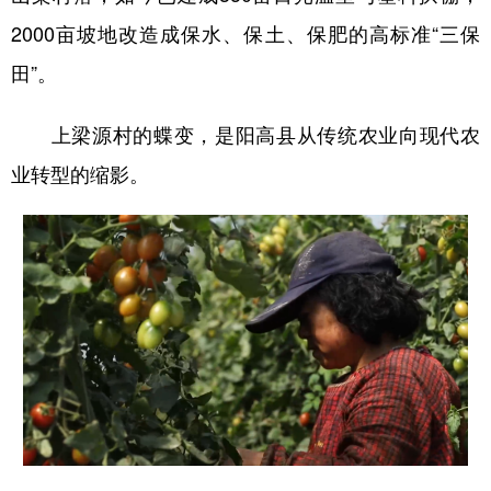
山东
河南
湖北
湖南
2000亩坡地改造成保水、保土、保肥的高标准“三保
广东
广西
海南
重庆
田”。
四川
贵州
云南
西藏
上梁源村的蝶变，是阳高县从传统农业向现代农
陕西
甘肃
青海
宁夏
业转型的缩影。
新疆
内蒙古
黑龙江
多语种频道
English
Español
Français
عربى
Русский язык
日本語
한국어
Deutsch
Português