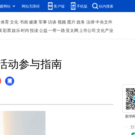
建网站
网站无障碍
客户端
手机版
站内搜索
体育
文化
书画
健康
军事
访谈
视频
图片
政务
法律
中央文件
展
彩票
娱乐
时尚
悦读
公益
一带一路
亚太网
上市公司
文化产业
活动参与指南