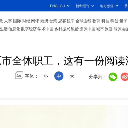
ENGLISH
新华报刊
地方频道
承
政
人事
国际
财经
网评
港澳
台湾
思客智库
全球连线
教育
科技
科创
量子
生活
信息化
数字经济
学术中国
乡村振兴
银龄
溯源中国
城市
旅游
能源
会
原市全体职工，这有一份阅读
字体：
小
中
大
分享到：